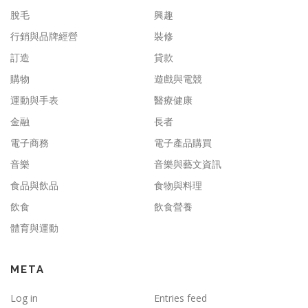
脫毛
興趣
行銷與品牌經營
裝修
訂造
貸款
購物
遊戲與電競
運動與手表
醫療健康
金融
長者
電子商務
電子產品購買
音樂
音樂與藝文資訊
食品與飲品
食物與料理
飲食
飲食營養
體育與運動
META
Log in
Entries feed