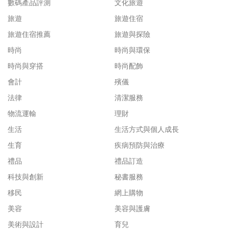
數碼產品評測
文化旅遊
旅遊
旅遊住宿
旅遊住宿推薦
旅遊與探險
時尚
時尚與環保
時尚與穿搭
時尚配飾
會計
殯儀
法律
清潔服務
物流運輸
理財
生活
生活方式與個人成長
生育
疾病預防與治療
禮品
禮品訂造
科技與創新
秘書服務
移民
網上購物
美容
美容與護膚
美術與設計
育兒