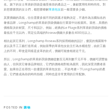
名。旗下的女士單肩斜孭袋是備受推崇的產品之一，兼顧實用性和時尚性。對
於想要購買的女士們，都想要瞭解
單肩包女
款一般需要多少錢。
其實價錢的高低，往往需要多個不同的因素才能夠決定，不過作為法國知名的
奢侈品牌，Longchamp的單肩斜孭袋價錢在行業當中比較親民。當然，具體的
價格取決於材質、尺寸和設計。例如，經典的Le Pliage系列單肩斜孭袋的價格
最低在千元以內，而定位高端的Roseau價錢大多數在4000元以上。
相比起其它系列，Longchamp Roseau系列採用精緻的設計，優質的俄羅斯牛
皮以及手工工藝打造而成，例如當季的單肩包女款主打為水桶造型，由於工藝
上的不同，即使是同樣是皮革的款式，價錢可能會相差近千元。
所以，Longchamp的單肩斜孭袋價錢從數百元再到數千元不等，價錢可謂豐儉
由人，但與其它奢侈品牌相比，它們的價格相對較為親民，因此深受消費者喜
愛。如果你正在尋找一款優質的單肩包女款.，不妨考慮一下Longchamp的產
品，它們會成為你的時尚拍檔，同時也是非常實用的日常配飾。
POSTED IN
購物