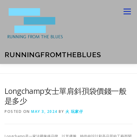
Skip
to
Menu
content
RUNNINGFROMTHEBLUES
ABOUT US
BLOG
CONTACT US
Longchamp女士單肩斜孭袋價錢一般
是多少
PRIVACY POLICY
POSTED ON
MAY 3, 2024
BY
火 玩家仔
Longchamp是一家法國奢侈品牌，以其優雅、時尚的設計和高品質的工藝而聞