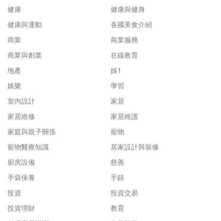
健康
健康與健身
健康與運動
各國美食介紹
商業
商業服務
商業與創業
在線教育
地產
娛1
娛樂
學習
室內設計
家居
家居維修
家居維護
家庭與親子關係
寵物
寵物醫療知識
居家設計與裝修
廚房設備
慈善
手袋保養
手錶
投資
投資交易
投資理財
教育