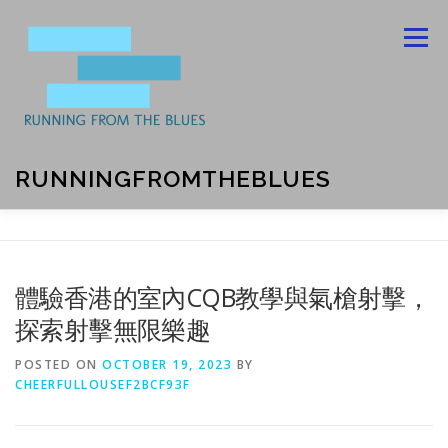
Skip
to
Menu
content
RUNNINGFROMTHEBLUES
ABOUT US
BLOG
CONTACT US
體驗香港的室內CQB教學與氣槍射擊，
探索射擊無限樂趣
PRIVACY POLICY
POSTED ON
OCTOBER 19, 2023
BY
CHEERFULLOUSEF2BCF93F