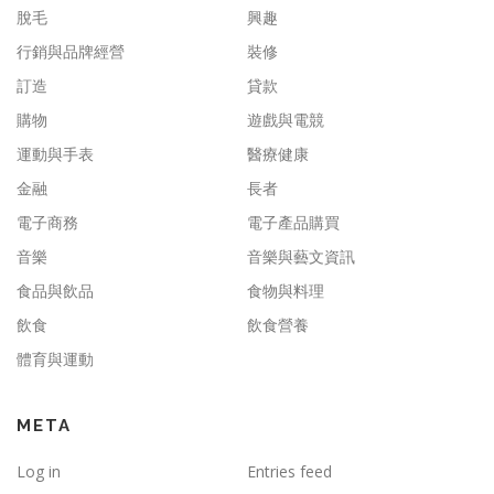
脫毛
興趣
行銷與品牌經營
裝修
訂造
貸款
購物
遊戲與電競
運動與手表
醫療健康
金融
長者
電子商務
電子產品購買
音樂
音樂與藝文資訊
食品與飲品
食物與料理
飲食
飲食營養
體育與運動
META
Log in
Entries feed