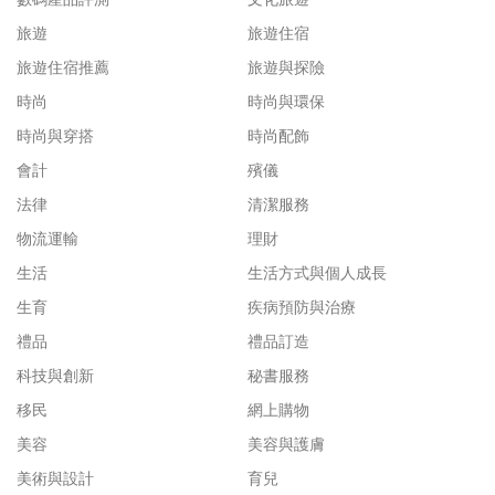
旅遊
旅遊住宿
旅遊住宿推薦
旅遊與探險
時尚
時尚與環保
時尚與穿搭
時尚配飾
會計
殯儀
法律
清潔服務
物流運輸
理財
生活
生活方式與個人成長
生育
疾病預防與治療
禮品
禮品訂造
科技與創新
秘書服務
移民
網上購物
美容
美容與護膚
美術與設計
育兒