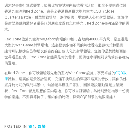
週末好去處打算選哪里，如果你想嘗試室內氣槍香港活動，那麼不要錯過位於
香港九龍灣的Red Zone。這是全香港最新最大型的室內CQB（Close
Quarters Battle）射擊對戰場地，為你提供一場激動人心的射擊體驗。無論你
是射擊遊戲的愛好者還是想與朋友度過難忘的時光，Red Zone都將滿足你的需
求。
Red Zone位於九龍灣Megabox商場的18樓，占地約40000平方尺，是全港最
大型的War Game射擊場地。這裏提供多種不同的氣槍香港遊戲模式和裝備，
讓你可以根據自己和朋友的喜好自訂個人化的射擊體驗。無論你是想體驗西部
世界還是仙境，Red Zone都能滿足你的需求，提供從水彈槍到攻防箭的各種裝
備選項。
在Red Zone，你可以體驗最先進的室內War Game設施，享受卓越的
CQB教
學
體驗。這裏的場景設計逼真，充滿了挑戰性的障礙和逼真的音效，讓你仿佛
置身於奇幻的戰鬥場景中。無論是舉辦生日派對、團隊建設活動還是企業聚
餐，Red Zone都是理想的室內場地。你可以自訂體驗，為特別活動增添一份獨
特的樂趣。不要再等待了，預約你的時段，探索CQB射擊的無限樂趣！
POSTED IN
娛1
,
娛樂