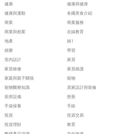
健康
健康與健身
健康與運動
各國美食介紹
商業
商業服務
商業與創業
在線教育
地產
娛1
娛樂
學習
室內設計
家居
家居維修
家居維護
家庭與親子關係
寵物
寵物醫療知識
居家設計與裝修
廚房設備
慈善
手袋保養
手錶
投資
投資交易
投資理財
教育
數碼產品評測
文化旅遊