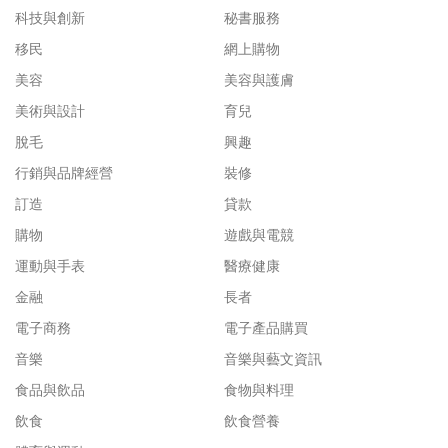
科技與創新
秘書服務
移民
網上購物
美容
美容與護膚
美術與設計
育兒
脫毛
興趣
行銷與品牌經營
裝修
訂造
貸款
購物
遊戲與電競
運動與手表
醫療健康
金融
長者
電子商務
電子產品購買
音樂
音樂與藝文資訊
食品與飲品
食物與料理
飲食
飲食營養