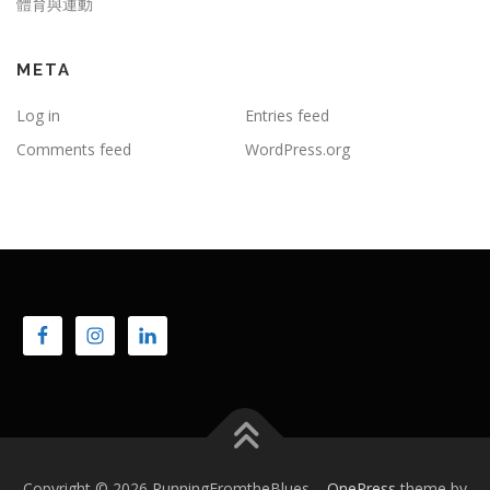
體育與運動
META
Log in
Entries feed
Comments feed
WordPress.org
Copyright © 2026 RunningFromtheBlues
–
OnePress
theme by