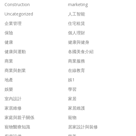
Construction
marketing
Uncategorized
人工智能
企業管理
住宅租賃
保險
個人理財
健康
健康與健身
健康與運動
各國美食介紹
商業
商業服務
商業與創業
在線教育
地產
娛1
娛樂
學習
室內設計
家居
家居維修
家居維護
家庭與親子關係
寵物
寵物醫療知識
居家設計與裝修