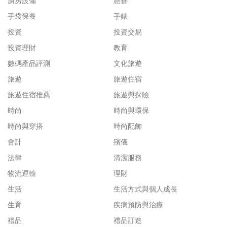
廚房設備
慈善
手袋保養
手錶
投資
投資交易
投資理財
教育
數碼產品評測
文化旅遊
旅遊
旅遊住宿
旅遊住宿推薦
旅遊與探險
時尚
時尚與環保
時尚與穿搭
時尚配飾
會計
殯儀
法律
清潔服務
物流運輸
理財
生活
生活方式與個人成長
生育
疾病預防與治療
禮品
禮品訂造