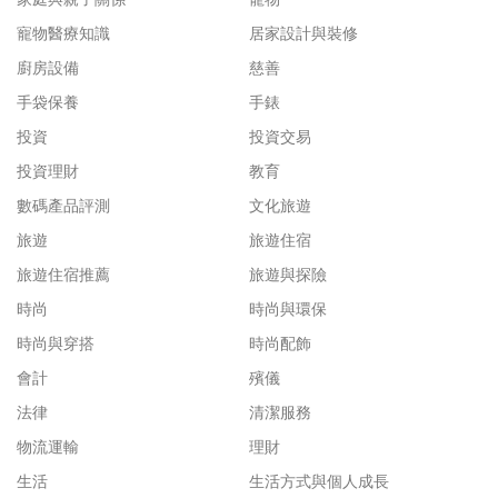
寵物醫療知識
居家設計與裝修
廚房設備
慈善
手袋保養
手錶
投資
投資交易
投資理財
教育
數碼產品評測
文化旅遊
旅遊
旅遊住宿
旅遊住宿推薦
旅遊與探險
時尚
時尚與環保
時尚與穿搭
時尚配飾
會計
殯儀
法律
清潔服務
物流運輸
理財
生活
生活方式與個人成長