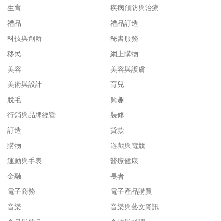
生育
疾病預防與治療
禮品
禮品訂造
科技與創新
秘書服務
移民
網上購物
美容
美容與護膚
美術與設計
育兒
脫毛
興趣
行銷與品牌經營
裝修
訂造
貸款
購物
遊戲與電競
運動與手表
醫療健康
金融
長者
電子商務
電子產品購買
音樂
音樂與藝文資訊