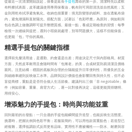
從最近一次清潔開始說起，保養是延長
手提包
壽命的第一步。清潔時先以柔軟
布料擦拭表面，皮革建議使用專用保養油，帆布則可局部清洗並自然風乾；五
金則用乾布拭淨避免氧化。收納也很重要：填充防變形的紙料、放在透氣布袋
內，避免潮濕和直射陽光。搭配方面，試著以「色彩呼應」為原則，例如鞋與
包在色調上做微調即可提升整體質感。最後一點，養成定期檢查的習慣：每季
檢視一次縫線與提把，遇到小瑕疵就處理，別等問題擴大，這樣不但能保值，
也更能「包」守你的風格。
精選手提包的關鍵指標
選擇前先釐清用途，是通勤、約會還是出差；用途決定尺寸與內部格局。材質
方面，天然皮革耐用且會隨時間有「包漸老」的美，合成材質則易清潔且價格
親民。注意結構：穩固的底板與合理的分隔能提升日常便利性，而優良的五金
與細緻車縫則反映做工水準。品牌與設計價值也會影響回售與持久性，但不必
盲從商標，重點是是否符合個人生活節奏。建議列出三個「非 negotiable」條
件（例如容量、重量、肩背方式），逐一比對後再決定，這樣更能買得聰明、
用得安心。
增添魅力的手提包：時尚與功能並重
回到最初的出發點：一只合適的手提包能瞬間提升造型，也能反映生活態度。
挑選時，把握比例與色彩平衡；若服裝簡約，可以用包款當重點色；若造型已
經複雜，選擇低調款式反而更有品味。實用性不應被犧牲——防水、耐磨與容