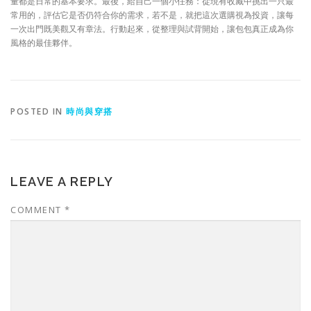
量都是日常的基本要求。最後，給自己一個小任務：從現有收藏中挑出一只最
常用的，評估它是否仍符合你的需求，若不是，就把這次選購視為投資，讓每
一次出門既美觀又有章法。行動起來，從整理與試背開始，讓包包真正成為你
風格的最佳夥伴。
POSTED IN
時尚與穿搭
LEAVE A REPLY
COMMENT
*