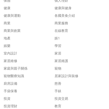
保險
個人理財
健康
健康與健身
健康與運動
各國美食介紹
商業
商業服務
商業與創業
在線教育
地產
娛1
娛樂
學習
室內設計
家居
家居維修
家居維護
家庭與親子關係
寵物
寵物醫療知識
居家設計與裝修
廚房設備
慈善
手袋保養
手錶
投資
投資交易
投資理財
教育