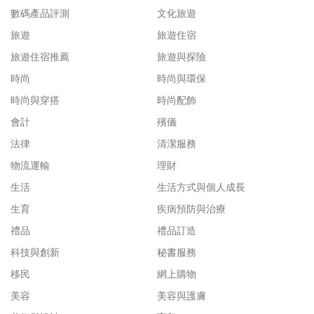
數碼產品評測
文化旅遊
旅遊
旅遊住宿
旅遊住宿推薦
旅遊與探險
時尚
時尚與環保
時尚與穿搭
時尚配飾
會計
殯儀
法律
清潔服務
物流運輸
理財
生活
生活方式與個人成長
生育
疾病預防與治療
禮品
禮品訂造
科技與創新
秘書服務
移民
網上購物
美容
美容與護膚