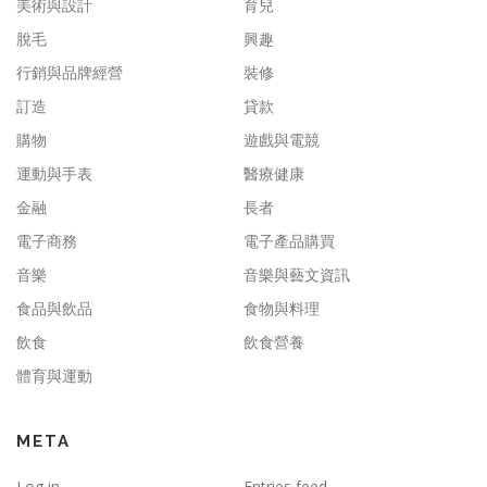
美術與設計
育兒
脫毛
興趣
行銷與品牌經營
裝修
訂造
貸款
購物
遊戲與電競
運動與手表
醫療健康
金融
長者
電子商務
電子產品購買
音樂
音樂與藝文資訊
食品與飲品
食物與料理
飲食
飲食營養
體育與運動
META
Log in
Entries feed