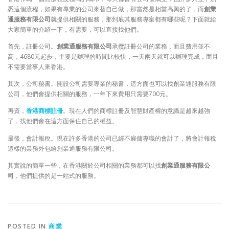
悉這個流程，如果有專業的公司來替自己做，那當然是相當高興的了，而
創業
通服務有限公司
就提供相關的服務，那到底其服務專案都有哪些呢？下面就給
大家簡單的介紹一下，有需要，可以直接找他們。
首先，註冊公司。
創業通服務有限公司
承攬註冊公司的業務，而且費用並不
高，4680元起步，主要是辦理的時間比較快，一天兩天就可以辦理完成，而且
不需要當事人來香港。
其次，公司秘書。開設公司需要專業的秘書，這方面也可以找創業通服務有限
公司，他們會提供相關的服務，一年下來費用只需要700元。
再資，
香港商標註冊
。現在人們的商標註冊及智慧財產權的意識是越來越強
了，找他們會在這方面保住自己的權益。
最後，會計報稅。現在許多香港的公司已經不雇傭專職的會計了，將會計報稅
這樣的業務外包給創業通服務有限公司。
其實說的簡單一些，在香港關於公司相關的業務都可以找
創業通服務有限公
司
，他們提供的是一站式的服務。
POSTED IN
商業