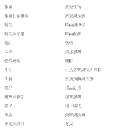
旅遊
旅遊住宿
旅遊住宿推薦
旅遊與探險
時尚
時尚與環保
時尚與穿搭
時尚配飾
會計
殯儀
法律
清潔服務
物流運輸
理財
生活
生活方式與個人成長
生育
疾病預防與治療
禮品
禮品訂造
科技與創新
秘書服務
移民
網上購物
美容
美容與護膚
美術與設計
育兒