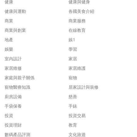
健康
健康與健身
健康與運動
各國美食介紹
商業
商業服務
商業與創業
在線教育
地產
娛1
娛樂
學習
室內設計
家居
家居維修
家居維護
家庭與親子關係
寵物
寵物醫療知識
居家設計與裝修
廚房設備
慈善
手袋保養
手錶
投資
投資交易
投資理財
教育
數碼產品評測
文化旅遊