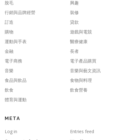
脫毛
興趣
行銷與品牌經營
裝修
訂造
貸款
購物
遊戲與電競
運動與手表
醫療健康
金融
長者
電子商務
電子產品購買
音樂
音樂與藝文資訊
食品與飲品
食物與料理
飲食
飲食營養
體育與運動
META
Log in
Entries feed