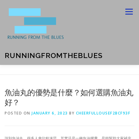
Skip
to
Menu
content
RUNNINGFROMTHEBLUES
ABOUT US
BLOG
CONTACT US
魚油丸的優勢是什麼？如何選購魚油丸
好？
PRIVACY POLICY
POSTED ON
JANUARY 6, 2023
BY
CHEERFULLOUSEF2BCF93F
說到魚油丸，很多人會比較迷茫，其實這是一種魚油膠囊，是能幫助大家補充