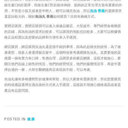
維生素C的好選擇，而維生素C對於維持神經、肌肉的正常生理方面有重要的作
用，不管是小孩又或者是年輕人，都可以補充魚油，所以
魚油 香港
的選購需求
還是比較大的，關於
魚油丸 香港
如何購買？目前有兩種方式。
實體店購買，實體店購買可以進入保健品藥店、大型超市、專門經營各種雜貨
的店鋪，因為魚油的需求比較多，可以購買的地點也比較多，大家可以根據價
格正品程度以及想要的品牌和方便性來入手購買。
網店購買，網店購買魚油丸還是很不錯的事情，因為此起彼伏的疫情，為了健
康著想，很多人會選擇躲在家中，這個時候會考慮網購魚油丸。其實要做的是
挑選一個有實力有口碑，售價合理，品牌眾多的藥店網購，這樣才能放心，要
關注他們在線上銷售的情況，他們的經營情況，他們的服務情況等，再從中選
擇合適的一家，大研生醫網路商店表現就不錯，可以考慮。
魚油丸擁有多種優勢對於健康有幫助，所以大家會有選購需求，而在想要購買
的時候應該選擇合適自身的方式來入手購買，這樣就不用擔心價格過高或者是
產品有品質問題。
POSTED IN
健康