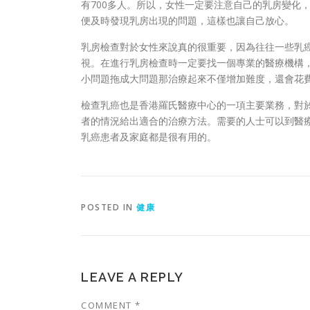
有700多人。所以，女性一定要注意自己的乳房變化
便及時發現乳房出現的問題，這樣也讓自己放心。
乳房檢查對於女性來說真的很重要，因為往往一些乳
視。在進行乳房檢查時一定要找一個專業的醫療機構
小問題拖成大問題那治療起來不僅增加難度，還會花
檢查乳癌也是香港羅氏醫療中心的一項主要業務，對
者的情況給出適合的治療方法。需要的人士可以到醫
乳癌患者及家庭都是很有用的。
POSTED IN
健康
LEAVE A REPLY
COMMENT
*