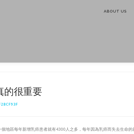
ABOUT US
真的很重要
F2BCF93F
個地區每年新增乳癌患者就有4300人之多，每年因為乳癌而失去生命的