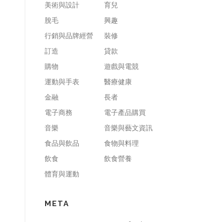
美術與設計
育兒
脫毛
興趣
行銷與品牌經營
裝修
訂造
貸款
購物
遊戲與電競
運動與手表
醫療健康
金融
長者
電子商務
電子產品購買
音樂
音樂與藝文資訊
食品與飲品
食物與料理
飲食
飲食營養
體育與運動
META