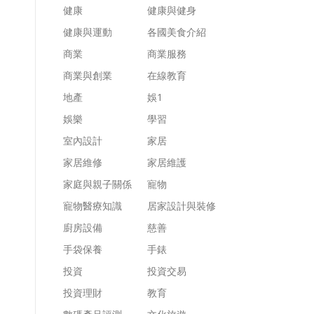
健康
健康與健身
健康與運動
各國美食介紹
商業
商業服務
商業與創業
在線教育
地產
娛1
娛樂
學習
室內設計
家居
家居維修
家居維護
家庭與親子關係
寵物
寵物醫療知識
居家設計與裝修
廚房設備
慈善
手袋保養
手錶
投資
投資交易
投資理財
教育