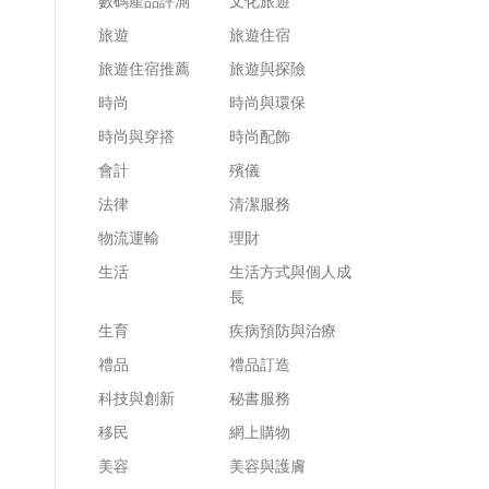
數碼產品評測
文化旅遊
旅遊
旅遊住宿
旅遊住宿推薦
旅遊與探險
時尚
時尚與環保
時尚與穿搭
時尚配飾
會計
殯儀
法律
清潔服務
物流運輸
理財
生活
生活方式與個人成
長
生育
疾病預防與治療
禮品
禮品訂造
科技與創新
秘書服務
移民
網上購物
美容
美容與護膚